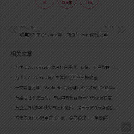
赞
微海报
分享
PREVIOUS:
NEXT:
瑞典折扣平台Fyndiq绑定万里汇WorldFirst收款账户指南
新蛋Newegg绑定万里汇WorldFirst账号收款指南
文
章
相关文章
导
航
•
万里汇WorldFirst开发者账户注册、认证、开户教程（个人&公司）
•
万里汇WorldFirst海外主体账号开户实操教程
•
一文看懂万里汇WorldFirst跨境电商B2C收款（2024年最新）
•
万里汇旺季双重礼，跨境电商新客畅享30万免费额度
•
万里汇外贸B2B秋时节福利加码，最高享¥50万免费额度！
•
万里汇微信小程序正式上线，结汇提现，一手掌握！