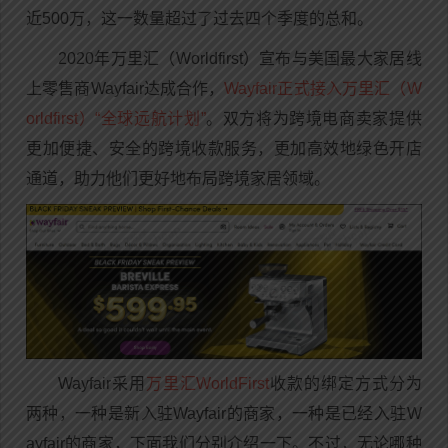
近500万，这一数量超过了过去四个季度的总和。
2020年万里汇（Worldfirst）宣布与美国最大家居线
上零售商Wayfair达成合作，
Wayfair正式接入万里汇（W
orldfirst）“全球远航计划”
。双方将为跨境电商卖家提供
更加便捷、安全的跨境收款服务，更加高效地绿色开店
通道，助力他们更好地布局跨境家居领域。
Wayfair采用
万里汇WorldFirst
收款的绑定方式分为
两种，一种是新入驻Wayfair的商家，一种是已经入驻W
ayfair的商家，下面我们分别介绍一下。不过，无论哪种