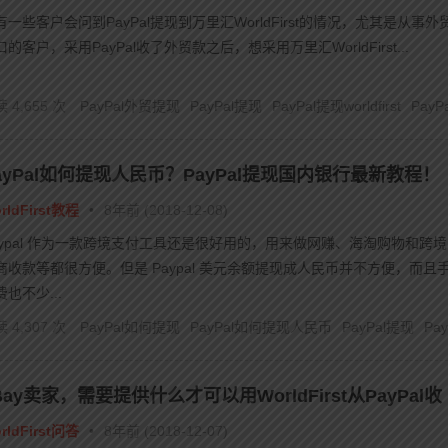
有一些客户会问到PayPal提现到万里汇WorldFirst的情况，尤其是从事外
口的客户，采用PayPal收了外贸款之后，想采用万里汇WorldFirst...
 4,655 次
PayPal外贸提现
PayPal提现
PayPal提现worldfirst
PayPa
现万里汇
ayPal如何提现人民币？PayPal提现国内银行最新教程！
rldFirst教程
•
8年前 (2018-12-08)
aypal 作为一款跨境支付工具还是很好用的，用来做网赚、海淘购物和跨境
商收款等都很方便。但是 Paypal 美元余额提现成人民币并不方便，而且
费也不少...
 4,307 次
PayPal如何提现
PayPal如何提现人民币
PayPal提现
Pa
l提现万里汇
PayPal提现方法
Bay卖家，需要提供什么才可以用WorldFirst从PayPal收
？
rldFirst问答
•
8年前 (2018-12-07)