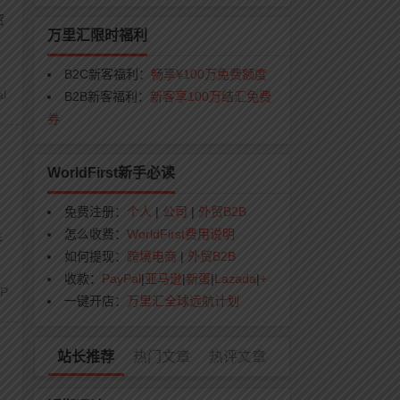
贸
万里汇限时福利
B2C新客福利：
畅享¥100万免费额度
l
B2B新客福利：
新客享100万结汇免费
券
WorldFirst新手必读
免费注册：
个人
|
公司
|
外贸B2B
怎么收费：
WorldFirst费用说明
手
如何提现：
跨境电商
|
外贸B2B
收款：
PayPal
|
亚马逊
|
新蛋
|
Lazada
|
+
yP
一键开店：
万里汇全球远航计划
站长推荐
热门文章
热评文章