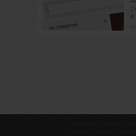
e
工
港..
阅读
款
本站搭建在
linode加州Fremont
分享
WorldFirst中文教程
和
WorldFirst