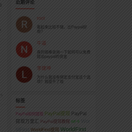
近期评论
台
root
看起来比较不错，比Paypal好
a
用?
牛逼
真的很棒咨询一下如何可以免费
提出paypal的资金
李建坤
为什么我没有绑定支付宝这个选
项？我提不了现
rs
标签
PayPal提现
PayPal
PayPal如何提现
Wor
提现万里汇
PayPal提现教程
WF卡
WorldFirst
ldFirst
WorldFirst提现