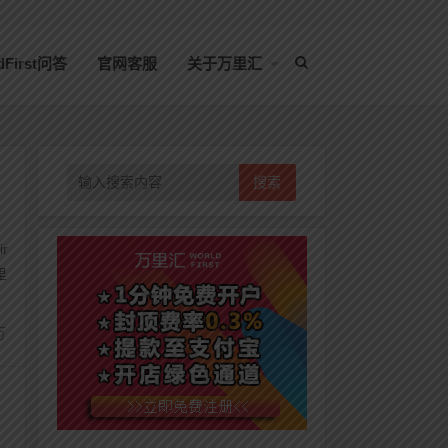
dFirst问答
官网客服
关于万里汇
搜索
r
里
万
！