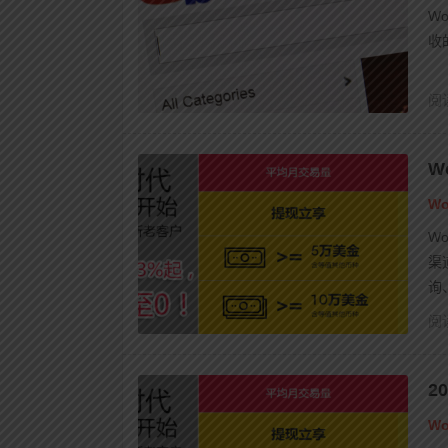
W
收
阅读
yP
W
Wo
W
渠
询、
阅读
t
2
Wo