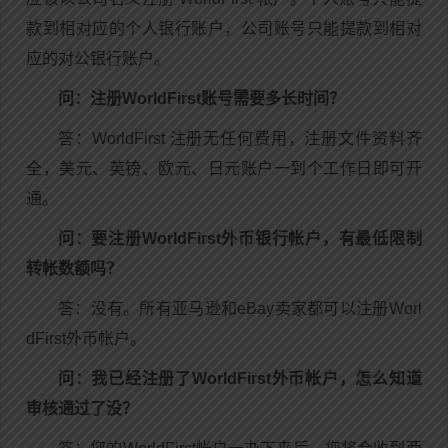
款到相对应的个人银行账户，公司账号只能提款到相对
应的对公银行账户。
问：注册WorldFirst账号需要多长时间？
答：WorldFirst 注册无任何费用，注册文件资料齐
全，美元、英镑、欧元、日元账户一到个工作日即可开
通。
问：要注册WorldFirst外币银行帐户，有最低限制
转帐数额吗？
答：没有。所有亚马逊和eBay卖家都可以注册Worl
dFirst外币帐户。
问：我已经注册了WorldFirst外币帐户，怎么知道
审核通过了没？