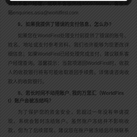
请联系客户经理，或联系客服热线4009766666，客服邮
箱enquiries.asia@worldfirst.com
8、如果我提供了错误的支付信息，怎么办?
如果您在WorldFirst处理支付前提供了错误的账号、
姓名、地址或支付参考资料，我们也许能够为您更改详
细信息；如果WorldFirst已经处理完成支付，建议联系客
户经理查询。温馨提示：当款项退回WorldFirst时，收款
人的收款银行将有可能收取退回手续费。详情请咨询收
款人的收款银行。
9、若长时间不动用账户, 我的万里汇（WorldFirs
t）账户会被冻结吗？
为了保护您的资金安全，若超过一年没有申请提
现，系统会暂时冻结账户。虽然账户冻结并不影响收
款，但为了后续提现，建议您在账户被冻结后尽快联系