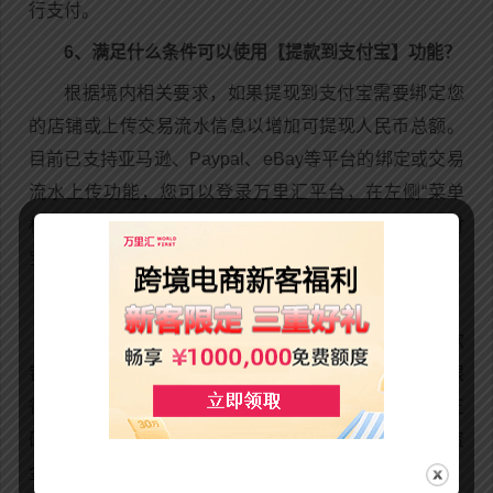
行支付。
6、满足什么条件可以使用【提款到支付宝】功能？
根据境内相关要求，如果提现到支付宝需要绑定您
的店铺或上传交易流水信息以增加可提现人民币总额。
目前已支持亚马逊、Paypal、eBay等平台的绑定或交易
流水上传功能，您可以登录万里汇平台，在左侧“菜单
栏”-点击“店铺管理”了解更多详情。且使用【提款到支付
宝】功能，没有任何额外收费，提款加速不加价。
7、如果资金未到账，怎么办?
如果收款人没有收到资金，请让收款人先联系收款
银行了解情况。常见延迟原因如下：支付信息有误，银
行假期等。（建议先查看交易确认书上的信息是否正
确）如已与收款银行联系，且收款银行确实没有收到资
金，万里汇（WorldFirst）可发起未收款调查（追踪），