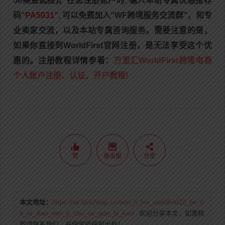
50美金起
提)。在您注册账户时, 输入本站专属优惠推荐
码“
PA5031
”, 可以免费加入“WF跨境服务交流群”，和专
业卖家交流，以及本站专属咨询服务。需要注意的是，
如果你直接到
WorldFirst
官网注册，是无法享受这个优
惠的。注册教程详情参看：
万里汇WorldFirst跨境电商
个人账户注册、认证、开户教程!
赞
微海报
分享
本文地址：
https://wf.taocheap.cc/wan_li_hui_worldfirst10_ge_d
e_re_dian_wen_ti_zhu_ce_qian_bi_kan/
欢迎分享本文，如需转
载请联系我们，并保留链接和出处！