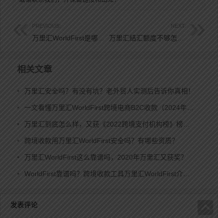
PREVIOUS:
NEXT:
万里汇WorldFirst是哪个国家的？
万里汇结汇额度不够怎么办？需要绑定店铺吗？
文
章
相关文章
导
航
•
万里汇安全吗？有没有坑？老外贸人实测后告诉你真相！
•
一文看懂万里汇WorldFirst跨境电商B2C收款（2024年最新）
•
万里汇到底怎么样，又获《2022跨境支付机构榜》榜首？
•
跨境收款用万里汇WorldFirst安全吗？有哪些资质？
•
万里汇WorldFirst这么靠谱吗，2020年万里汇又获奖？
•
WorldFirst靠谱吗？跨境收款工具万里汇WorldFirst介绍！
发表评论