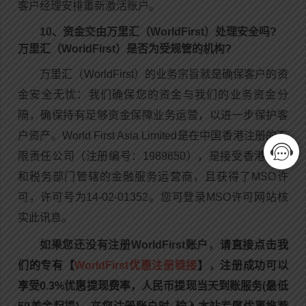
客户经理安排重新激活账户。
10、资金交由万里汇（WorldFirst）处理安全吗?
万里汇（WorldFirst）是否为受规管的机构?
万里汇（WorldFirst）的业务宗旨就是确保客户的资
金安全无忧：我们确保您的资金与我们的业务资金分
隔，确保持有足够资金保障业务运营，以进一步保护客
户资产。World First Asia Limited是在中国香港注册的有
限责任公司（注册编号：1989650），是接受香港海关
和税务部门管辖的金融服务运营商，且获得了MSO许
可，许可号为14-02-01352。您可登录MSO许可网站核
实此讯息。
如果您还没有注册
WorldFirst
账户，
请直接点击我
们的专有【
WorldFirst优惠注册链接
】，注册成功可以
享受0.3%优惠提现费率，人民币提现当天到账服务(最低